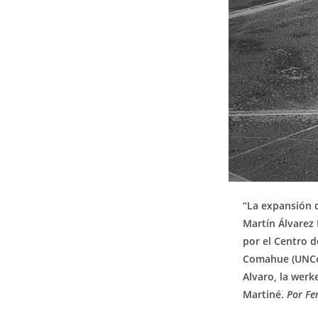
“La expansión d
Martín Álvarez 
por el Centro d
Comahue (UNCo),
Alvaro, la werk
Martiné.
Por Fe