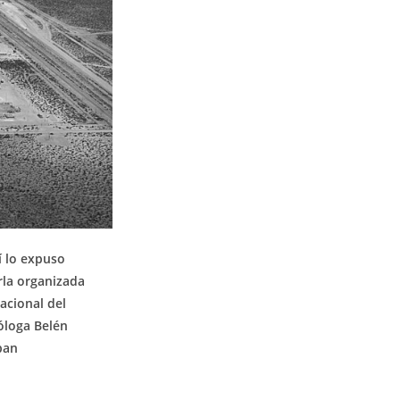
í lo expuso
rla organizada
acional del
óloga Belén
ban