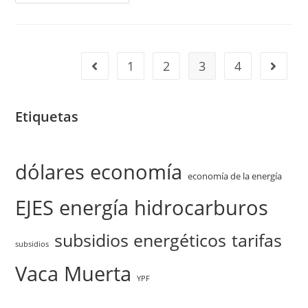
1
2
3
4
Etiquetas
dólares
economía
economía de la energía
EJES
energía
hidrocarburos
subsidios energéticos
tarifas
subsidios
Vaca Muerta
YPF